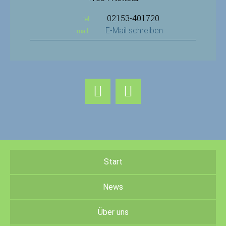
02153-401720
tel.
E-Mail schreiben
mail:
Start
News
Über uns