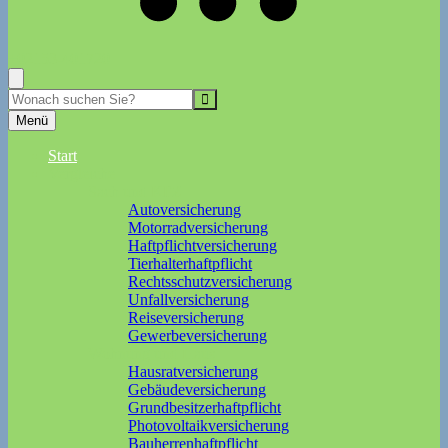
+02153-401720
Suche
Menü
Start
Vergleiche
Sach und KFZ
Autoversicherung
Motorradversicherung
Haftpflichtversicherung
Tierhalterhaftpflicht
Rechtsschutzversicherung
Unfallversicherung
Reiseversicherung
Gewerbeversicherung
Wohnung und Haus
Hausratversicherung
Gebäudeversicherung
Grundbesitzerhaftpflicht
Photovoltaikversicherung
Bauherrenhaftpflicht