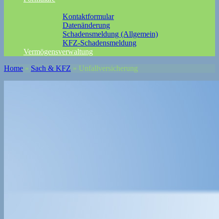
Formulare
Kontaktformular
Datenänderung
Schadensmeldung (Allgemein)
KFZ-Schadensmeldung
Vermögensverwaltung
Home
»
Sach & KFZ
»
Unfallversicherung