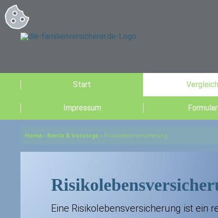
Start
Vergleic
Impressum
Formular
Home
»
Rente & Vorsorge
»
Risikolebensversicherung
Risikolebensversiche
Eine Risikolebensversicherung ist ein r