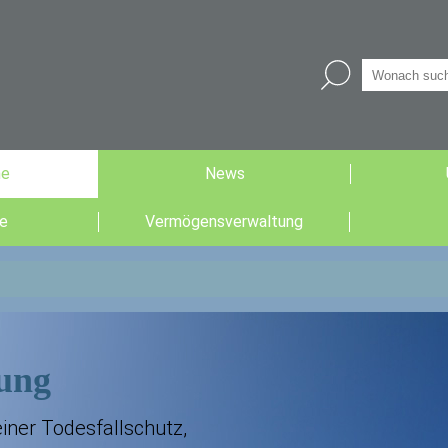
he
News
e
Vermögensverwaltung
rung
einer Todesfallschutz,