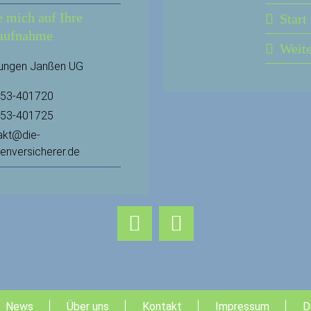
e mich auf Ihre
Start
aufnahme
Weit
rungen Janßen UG
53-401720
53-401725
akt@die-
ienversicherer.de
News
Über uns
Kontakt
Impressum
D