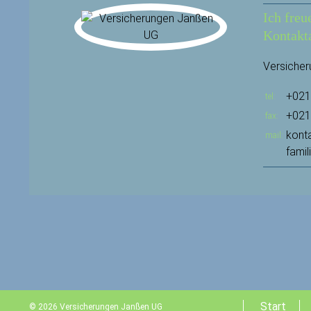
Ich freu
Kontakt
Versiche
+021
tel
+021
fax
kont
mail
famil
Start
© 2026 Versicherungen Janßen UG