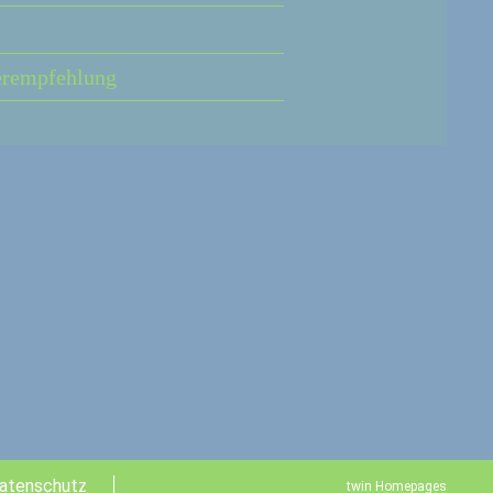
erempfehlung
atenschutz
twin Homepages