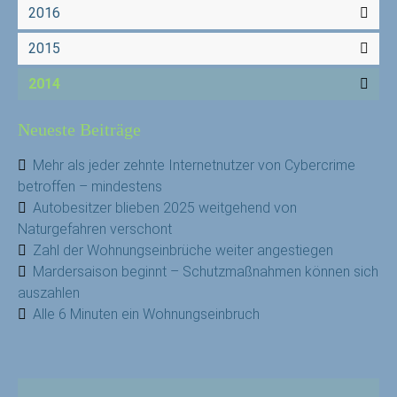
2016
2015
2014
Neueste Beiträge
Mehr als jeder zehnte Internetnutzer von Cybercrime
betroffen – mindestens
Autobesitzer blieben 2025 weitgehend von
Naturgefahren verschont
Zahl der Wohnungseinbrüche weiter angestiegen
Mardersaison beginnt – Schutzmaßnahmen können sich
auszahlen
Alle 6 Minuten ein Wohnungseinbruch