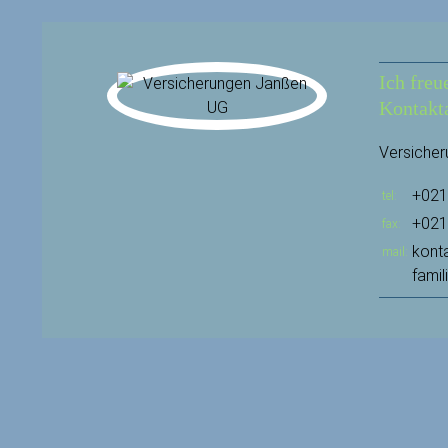
Ich freu
Kontakt
Versiche
+021
tel
+021
fax
kont
mail
famil