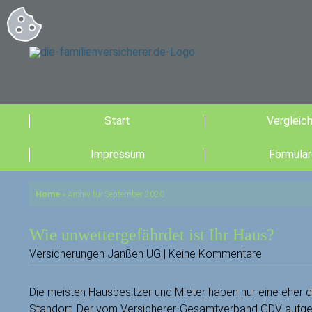
Start
Vergleic
Impressum
Formular
Home
»
Archiv für September 2020
Wie unwettergefährdet ist Ihr Haus?
Versicherungen Janßen UG | Keine Kommentare
Die meisten Hausbesitzer und Mieter haben nur eine eher d
Standort. Der vom Versicherer-Gesamtverband GDV aufgese