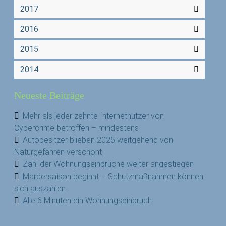
2017
2016
2015
2014
Neueste Beiträge
Mehr als jeder zehnte Internetnutzer von
Cybercrime betroffen – mindestens
Autobesitzer blieben 2025 weitgehend von
Naturgefahren verschont
Zahl der Wohnungseinbrüche weiter angestiegen
Mardersaison beginnt – Schutzmaßnahmen können
sich auszahlen
Alle 6 Minuten ein Wohnungseinbruch