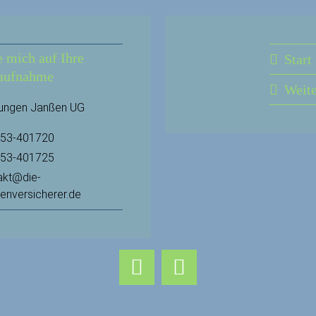
e mich auf Ihre
Start
aufnahme
Weit
rungen Janßen UG
53-401720
53-401725
akt@die-
ienversicherer.de