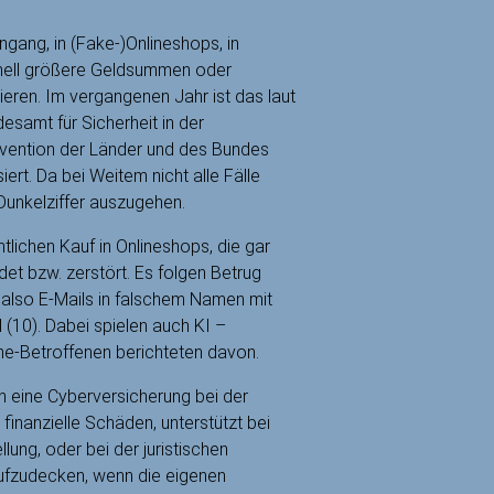
ingang, in (Fake-)Onlineshops, in
hnell größere Geldsummen oder
eren. Im vergangenen Jahr ist das laut
samt für Sicherheit in der
rävention der Länder und des Bundes
ert. Da bei Weitem nicht alle Fälle
Dunkelziffer auszugehen.
lichen Kauf in Onlineshops, die gar
det bzw. zerstört. Es folgen Betrug
 also E-Mails in falschem Namen mit
 (10). Dabei spielen auch KI –
e-Betroffenen berichteten davon.
 eine Cyberversicherung bei der
 finanzielle Schäden, unterstützt bei
ung, oder bei der juristischen
 aufzudecken, wenn die eigenen