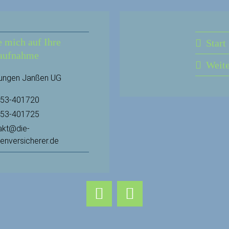
e mich auf Ihre
Start
aufnahme
Weit
rungen Janßen UG
53-401720
53-401725
akt@die-
ienversicherer.de