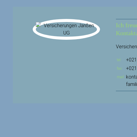
Ich freu
Kontakt
Versiche
+021
tel
+021
fax
kont
mail
famil