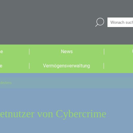
he
News
e
Vermögensverwaltung
ndestens
netnutzer von Cybercrime