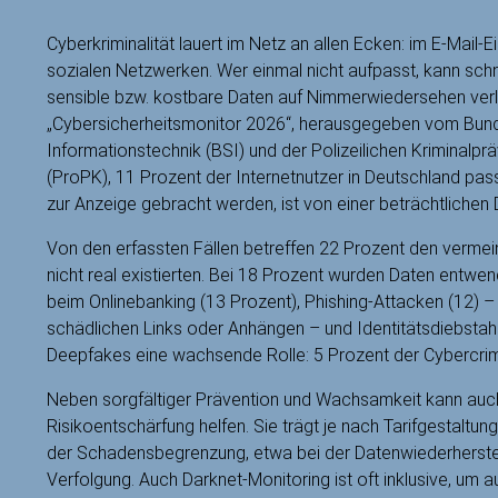
Cyberkriminalität lauert im Netz an allen Ecken: im E-Mail-E
sozialen Netzwerken. Wer einmal nicht aufpasst, kann sc
sensible bzw. kostbare Daten auf Nimmerwiedersehen verli
„Cybersicherheitsmonitor 2026“, herausgegeben vom Bunde
Informationstechnik (BSI) und der Polizeilichen Kriminalp
(ProPK), 11 Prozent der Internetnutzer in Deutschland passi
zur Anzeige gebracht werden, ist von einer beträchtlichen 
Von den erfassten Fällen betreffen 22 Prozent den vermeint
nicht real existierten. Bei 18 Prozent wurden Daten entwen
beim Onlinebanking (13 Prozent), Phishing-Attacken (12) –
schädlichen Links oder Anhängen – und Identitätsdiebstahl
Deepfakes eine wachsende Rolle: 5 Prozent der Cybercrim
Neben sorgfältiger Prävention und Wachsamkeit kann auch
Risikoentschärfung helfen. Sie trägt je nach Tarifgestaltung
der Schadensbegrenzung, etwa bei der Datenwiederherstell
Verfolgung. Auch Darknet-Monitoring ist oft inklusive, um