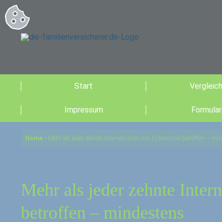
Start
Vergleic
Impressum
Formular
Home
»
Mehr als jeder zehnte Internetnutzer von Cybercrime betroffen – mi
Mehr als jeder zehnte Inter
betroffen – mindestens