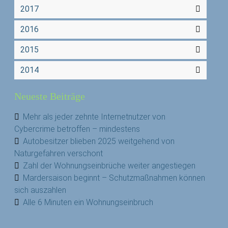
2017
2016
2015
2014
Neueste Beiträge
Mehr als jeder zehnte Internetnutzer von
Cybercrime betroffen – mindestens
Autobesitzer blieben 2025 weitgehend von
Naturgefahren verschont
Zahl der Wohnungseinbrüche weiter angestiegen
Mardersaison beginnt – Schutzmaßnahmen können
sich auszahlen
Alle 6 Minuten ein Wohnungseinbruch