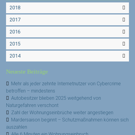
2018
2017
2016
2015
2014
Neueste Beiträge
Mehr als jeder zehnte Internetnutzer von Cybercrime
betroffen – mindestens
Autobesitzer blieben 2025 weitgehend von
Naturgefahren verschont
Zahl der Wohnungseinbrüche weiter angestiegen
Mardersaison beginnt – Schutzmaßnahmen können sich
auszahlen
Alle 6 Minuten ein Wohnungseinbruch