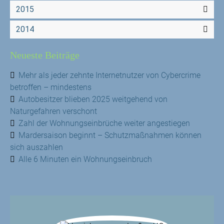
2015
2014
Neueste Beiträge
Mehr als jeder zehnte Internetnutzer von Cybercrime
betroffen – mindestens
Autobesitzer blieben 2025 weitgehend von
Naturgefahren verschont
Zahl der Wohnungseinbrüche weiter angestiegen
Mardersaison beginnt – Schutzmaßnahmen können
sich auszahlen
Alle 6 Minuten ein Wohnungseinbruch