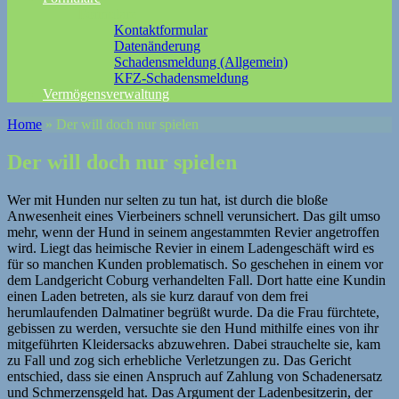
Formulare
Kontaktformular
Datenänderung
Schadensmeldung (Allgemein)
KFZ-Schadensmeldung
Vermögensverwaltung
Home
»
Der will doch nur spielen
Der will doch nur spielen
Wer mit Hunden nur selten zu tun hat, ist durch die bloße
Anwesenheit eines Vierbeiners schnell verunsichert. Das gilt umso
mehr, wenn der Hund in seinem angestammten Revier angetroffen
wird.
Liegt das heimische Revier in einem Ladengeschäft wird es
für so manchen Kunden problematisch. So geschehen in einem vor
dem Landgericht Coburg verhandelten Fall. Dort hatte eine Kundin
einen Laden betreten, als sie kurz darauf von dem frei
herumlaufenden Dalmatiner begrüßt wurde. Da die Frau fürchtete,
gebissen zu werden, versuchte sie den Hund mithilfe eines von ihr
mitgeführten Kleidersacks abzuwehren. Dabei strauchelte sie, kam
zu Fall und zog sich erhebliche Verletzungen zu. Das Gericht
entschied, dass sie einen Anspruch auf Zahlung von Schadenersatz
und Schmerzensgeld hat. Das Argument der Ladenbesitzerin, der