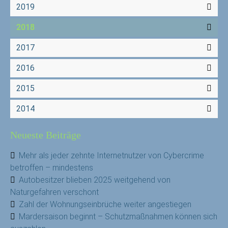
2019
2018
2017
2016
2015
2014
Neueste Beiträge
Mehr als jeder zehnte Internetnutzer von Cybercrime
betroffen – mindestens
Autobesitzer blieben 2025 weitgehend von
Naturgefahren verschont
Zahl der Wohnungseinbrüche weiter angestiegen
Mardersaison beginnt – Schutzmaßnahmen können sich