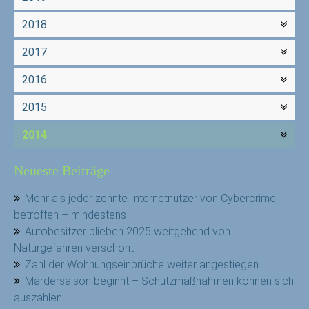
2018
2017
2016
2015
2014
Neueste Beiträge
Mehr als jeder zehnte Internetnutzer von Cybercrime
betroffen – mindestens
Autobesitzer blieben 2025 weitgehend von
Naturgefahren verschont
Zahl der Wohnungseinbrüche weiter angestiegen
Mardersaison beginnt – Schutzmaßnahmen können sich
auszahlen