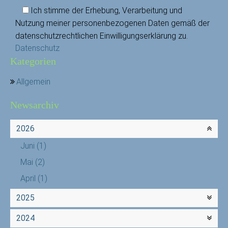
Ich stimme der Erhebung, Verarbeitung und
Nutzung meiner personenbezogenen Daten gemäß der
datenschutzrechtlichen Einwilligungserklärung zu.
Datenschutz
Kategorien
Allgemein
Newsarchiv
2026
Juni
(1)
Mai
(2)
April
(1)
2025
2024