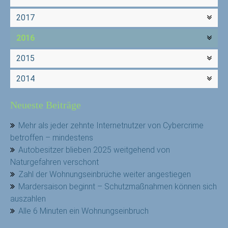
2017
2016
2015
2014
Neueste Beiträge
Mehr als jeder zehnte Internetnutzer von Cybercrime
betroffen – mindestens
Autobesitzer blieben 2025 weitgehend von
Naturgefahren verschont
Zahl der Wohnungseinbrüche weiter angestiegen
Mardersaison beginnt – Schutzmaßnahmen können sich
auszahlen
Alle 6 Minuten ein Wohnungseinbruch